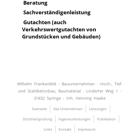
Beratung
Sachverständigenleistung
Gutachten (auch
Verkehrswertgutachten von
Grundstücken und Gebäuden)
Wilhelm Frankenfeld - Bauunternehmen - Hoch-, Tief-
und Stahlbetonbau, Baumaterial - Linderter Weg 1 -
31832 Springe - Inh. Henning Haake
Startseite
Das Unternehmen
Leistungen
Dichtheitsprüfung
Ingenieurleistungen
Publikation
Links
Kontakt
Impressum